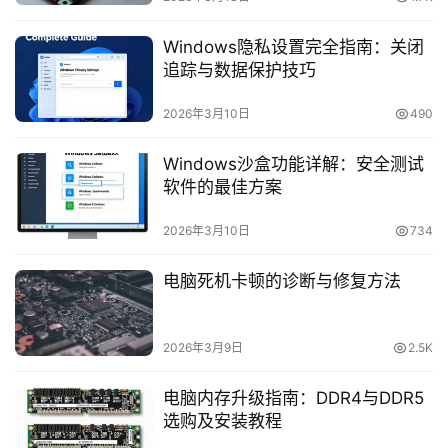
橙
子
Windows隐私设置完全指南：关闭
胶
追踪与数据保护技巧
囊
2026年3月10日
490
Windows沙盒功能详解：安全测试
纯
软件的最佳方案
净
系
2026年3月10日
734
统
电脑死机卡顿的诊断与修复方法
跨
境
登录
注册
电
2026年3月9日
2.5K
商
系
电脑内存升级指南：DDR4与DDR5
统
选购及安装教程