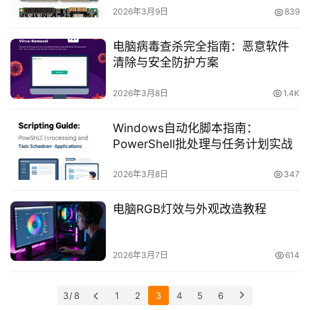
2026年3月9日
839
装
电脑病毒查杀完全指南：恶意软件
机
清除与安全防护方案
工
具
2026年3月8日
1.4K
教
Windows自动化脚本指南：
程
PowerShell批处理与任务计划实战
学
院
2026年3月8日
347
电脑RGB灯效与外观改造教程
2026年3月7日
614
3 / 8
1
2
3
4
5
6