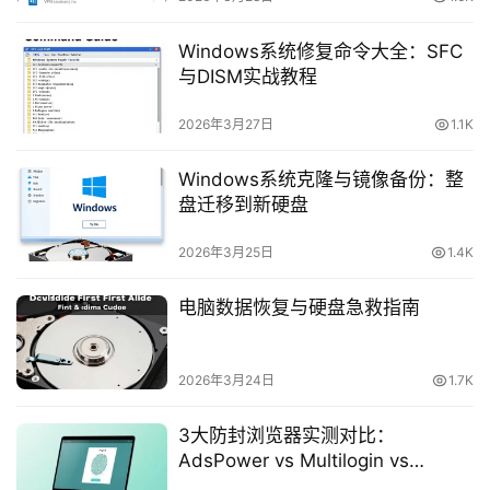
橙
子
Windows系统修复命令大全：SFC
胶
与DISM实战教程
囊
2026年3月27日
1.1K
Windows系统克隆与镜像备份：整
纯
盘迁移到新硬盘
净
系
2026年3月25日
1.4K
统
电脑数据恢复与硬盘急救指南
跨
境
登录
注册
电
2026年3月24日
1.7K
商
系
3大防封浏览器实测对比：
统
AdsPower vs Multilogin vs
GoLogin