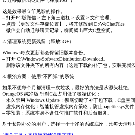
1. 迁移微信/QQ文件（释放10G+）
这是效果最立竿见影的操作。
– 打开PC版微信 > 左下角三道杠 > 设置 > 文件管理。
– 点击【更改文件存储位置】，将其修改到 D:\WeChatFiles。
– 微信会自动迁移聊天记录，瞬间腾出巨大C盘空间。
2. 清理系统更新残留（释放5G+）
Windows每次更新都会保留旧版本备份。
– 打开 C:\Windows\SoftwareDistribution\Download。
– 删除该文件夹下的所有内容（这是下载的补丁包，安装完就
3. 根治方案：使用”不回弹”的系统
如果不想每个月都清理一次垃圾，最好的办法是从源头杜绝。
OrangeOS 纯净版 针对C盘占用做了极端优化：
– 永久禁用 Windows Update：彻底切断了补丁包下载，C盘
– 虚拟内存优化：智能接管虚拟内存策略，防止pagefile.sys
– 零预装：系统本身不含任何推广软件和后台服务。
对于长期办公的用户，选择一个干净的系统底座，比每天清理