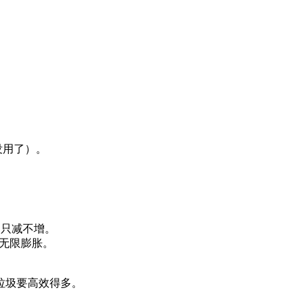
没用了）。
空间只减不增。
文件无限膨胀。
垃圾要高效得多。