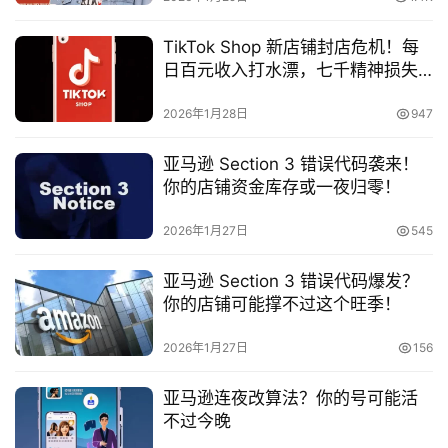
净
系
TikTok Shop 新店铺封店危机！每
统
日百元收入打水漂，七千精神损失
谁来赔？
跨
2026年1月28日
947
境
登录
注册
电
亚马逊 Section 3 错误代码袭来！
商
你的店铺资金库存或一夜归零！
系
统
2026年1月27日
545
亚马逊 Section 3 错误代码爆发？
你的店铺可能撑不过这个旺季！
装
机
2026年1月27日
156
工
具
亚马逊连夜改算法？你的号可能活
不过今晚
教