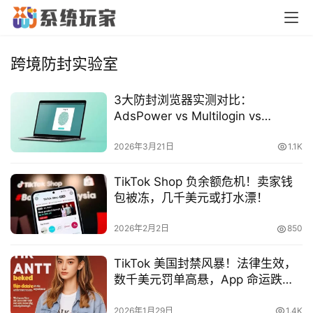
跨境防封实验室
3大防封浏览器实测对比：
AdsPower vs Multilogin vs
首
GoLogin
页
2026年3月21日
1.1K
TikTok Shop 负余额危机！卖家钱
橙
包被冻，几千美元或打水漂！
子
胶
2026年2月2日
850
囊
TikTok 美国封禁风暴！法律生效，
数千美元罚单高悬，App 命运跌
宕！
纯
2026年1月29日
1.4K