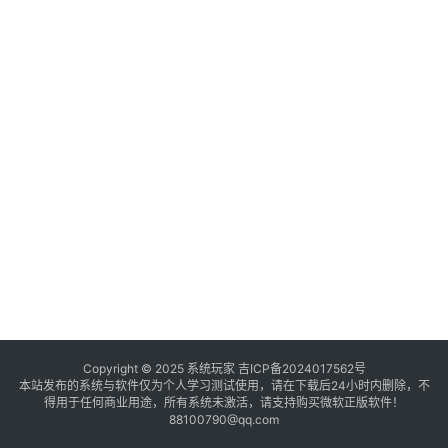
境
登录
注册
电
商
系
统
装
机
工
具
教
程
学
Copyright © 2025 系统玩家
吉ICP备2024017562号
本站发布的系统与软件仅为个人学习测试使用，请在下载后24小时内删除，不
院
得用于任何商业用途，所有系统未激活，请支持购买微软正版软件！
88100790@qq.com