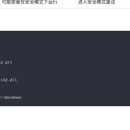
可能需要在安全模式下运行
进入安全模式重试
2.dll

l32.dll

D:\Windows