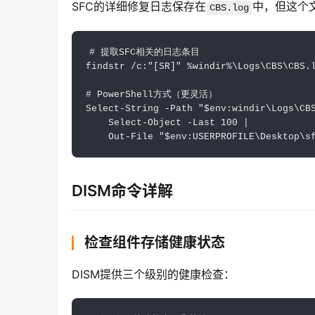
SFC的详细修复日志保存在
中，但这个
CBS.log
# 提取SFC相关的日志条目

findstr /c:"[SR]" %windir%\Logs\CBS\CBS.l
# PowerShell方式（更灵活）

Select-String -Path "$env:windir\Logs\CBS
    Select-Object -Last 100 | 

    Out-File "$env:USERPROFILE\Desktop\s
DISM命令详解
检查组件存储健康状态
DISM提供三个级别的健康检查：