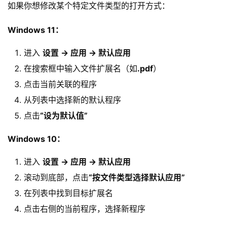
统
如果你想修改某个特定文件类型的打开方式：
Windows 11：
装
机
进入
设置 → 应用 → 默认应用
工
在搜索框中输入文件扩展名（如
.pdf
）
具
点击当前关联的程序
从列表中选择新的默认程序
教
点击
“设为默认值”
程
学
Windows 10：
院
进入
设置 → 应用 → 默认应用
滚动到底部，点击
“按文件类型选择默认应用”
在列表中找到目标扩展名
点击右侧的当前程序，选择新程序