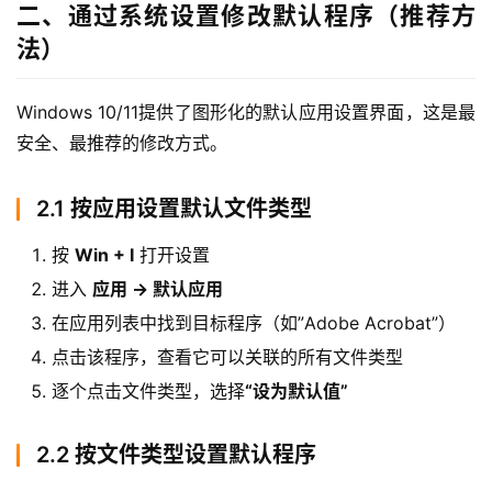
二、通过系统设置修改默认程序（推荐方
法）
橙
子
胶
Windows 10/11提供了图形化的默认应用设置界面，这是最
囊
安全、最推荐的修改方式。
2.1 按应用设置默认文件类型
纯
净
按
Win + I
打开设置
系
进入
应用 → 默认应用
统
在应用列表中找到目标程序（如”Adobe Acrobat”）
点击该程序，查看它可以关联的所有文件类型
跨
境
逐个点击文件类型，选择
“设为默认值”
登录
注册
电
商
2.2 按文件类型设置默认程序
系