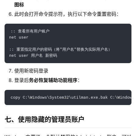
净
图标
系
此时会打开命令提示符，执行以下命令重置密码：
统
:: 查看所有用户账户

跨
net user

境
登录
注册
电
:: 重置指定用户的密码（将"用户名"替换为实际用户名）

商
net user 用户名 新密码
系
使用新密码登录
统
登录后
务必恢复辅助功能程序
：
装
copy C:\Windows\System32\utilman.exe.bak C:\Windows
机
工
具
七、使用隐藏的管理员账户
教