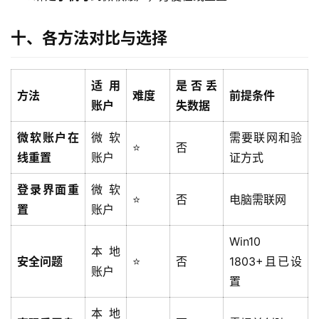
十、各方法对比与选择
适用
是否丢
方法
难度
前提条件
账户
失数据
微软账户在
微软
需要联网和验
⭐
否
线重置
账户
证方式
登录界面重
微软
⭐
否
电脑需联网
置
账户
Win10
本地
安全问题
⭐
否
1803+且已设
账户
置
本地