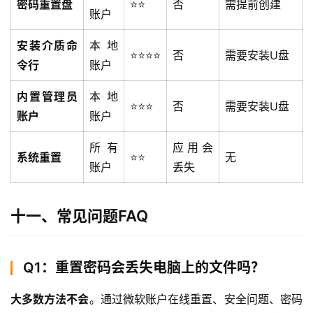
密码重置盘
⭐⭐
否
需提前创建
账户
安装介质命
本地
⭐⭐⭐⭐
否
需要安装U盘
令行
账户
内置管理员
本地
⭐⭐⭐
否
需要安装U盘
账户
账户
所有
应用会
系统重置
⭐⭐
无
账户
丢失
十一、常见问题FAQ
Q1：重置密码会丢失电脑上的文件吗？
大多数方法不会
。通过微软账户在线重置、安全问题、密码