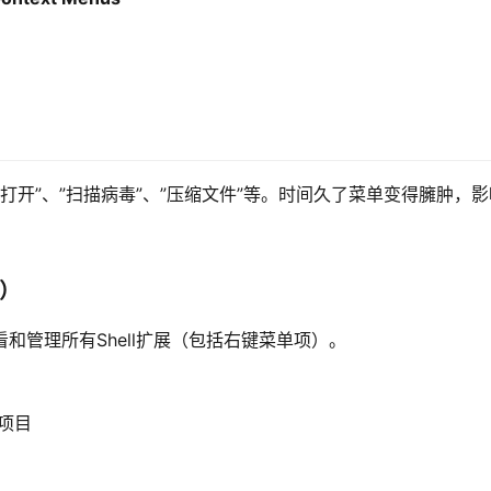
打开”、”扫描病毒”、”压缩文件”等。时间久了菜单变得臃肿，
t）
查看和管理所有Shell扩展（包括右键菜单项）。
项目