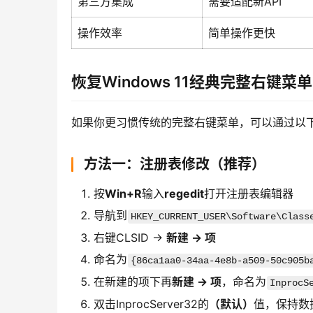
第三方集成
需要适配新API
操作效率
简单操作更快
恢复Windows 11经典完整右键菜单
如果你更习惯传统的完整右键菜单，可以通过以
方法一：注册表修改（推荐）
按
Win+R
输入
regedit
打开注册表编辑器
导航到
HKEY_CURRENT_USER\Software\Class
右键CLSID →
新建 → 项
命名为
{86ca1aa0-34aa-4e8b-a509-50c905b
在新建的项下再
新建 → 项
，命名为
InprocS
双击InprocServer32的
（默认）
值，保持数