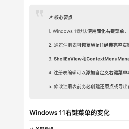
📌 核心要点
1. Windows 11默认使用
简化右键菜单
，
2. 通过注册表可
恢复Win11经典完整右
3.
ShellExView
和
ContextMenuMan
4. 注册表编辑可以
添加自定义右键菜单
5. 修改注册表前务必
创建还原点
或导出
Windows 11右键菜单的变化