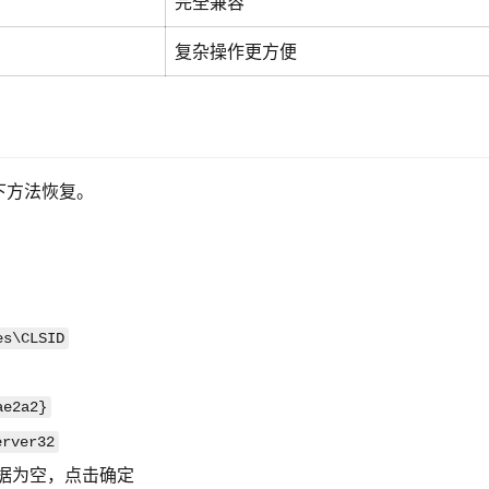
完全兼容
复杂操作更方便
下方法恢复。
es\CLSID
ae2a2}
erver32
据为空，点击确定