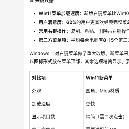
📊 关键数据
Win11菜单加载速度
：新版右键菜单比Win1
用户满意度
：
62%
的用户更喜欢经典完整菜
常用右键操作
：复制、粘贴、删除占右键操
第三方菜单项
：平均每台电脑有
8-15个
第三
Windows 11对右键菜单做了重大改版。新
以
图标形式
放在菜单顶部，其余选项精简显示。
对比项
Win11新菜单
外观
圆角、Mica材质
加载速度
更快
显示项目数
精简（需二次点击）