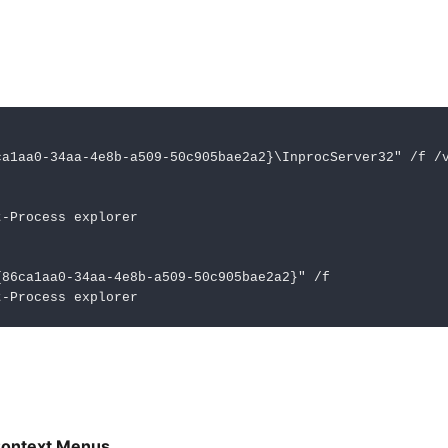
a1aa0-34aa-4e8b-a509-50c905bae2a2}\InprocServer32" /f /v
-Process explorer

86ca1aa0-34aa-4e8b-a509-50c905bae2a2}" /f

t-Process explorer
 Context Menus