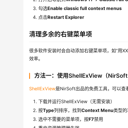
勾选
Enable classic full context menus
点击
Restart Explorer
清理多余的右键菜单项
很多软件安装时会自动添加右键菜单项，如”用XX
效率。
方法一：使用ShellExView（NirSof
ShellExView
是NirSoft出品的免费工具，可以
下载并运行ShellExView（无需安装）
按
Type
列排序，找到
Context Menu
类型的
选中不需要的菜单项，按
F7
禁用
重启资源管理器生效