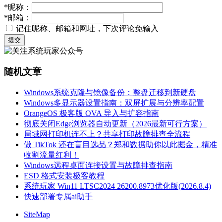
*
昵称：
*
邮箱：
记住昵称、邮箱和网址，下次评论免输入
提交
随机文章
Windows系统克隆与镜像备份：整盘迁移到新硬盘
Windows多显示器设置指南：双屏扩展与分辨率配置
OrangeOS 极客版 OVA 导入与扩容指南
彻底关闭Edge浏览器自动更新（2026最新可行方案）
局域网打印机连不上？共享打印故障排查全流程
做 TikTok 还在盲目选品？郑和数据助你以此掘金，精准
收割流量红利！
Windows远程桌面连接设置与故障排查指南
ESD 格式安装极客教程
系统玩家 Win11 LTSC2024 26200.8973优化版(2026.8.4)
快速部署专属ai助手
SiteMap