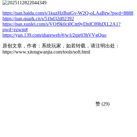
https://pan.baidu.com/s/1kuzHzButGv-W2Q-oLAaBrw?pwd=8888
https://pan.quark.cn/s/51bd32d02392
https://pan.xunlei.com/s/VOf9k0ci0Cm9yDnIC89hIXL2A1?
pwd=ezwm#
https://yun.139.com/shareweb/#/w/i/2qie03hVVgQuo
原创文章，作者：系统玩家，如若转载，请注明出处：
https://www.xitongwanjia.com/tools/soft.html
赞
(29)