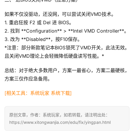
如果不仅没驱动，还没网，可以尝试关闭VMD技术。
橙
子
1. 重启狂按 F2 或 Del 进 BIOS。
胶
2. 找到 **Configuration** > **Intel VMD Controller**。
囊
3. 改为 **Disabled**，按F10保存。
*注意：部分新款笔记本BIOS锁死了VMD开关，此法无效。
且关闭VMD理论上会轻微降低硬盘读写性能。*
纯
净
总结：对于绝大多数用户，方案一最省心，方案二最硬核，
系
方案三仅作应急备用。
统
[相关工具：系统玩家 系统下载]
跨
境
登录
注册
电
原创文章，作者：系统玩家，如若转载，请注明出处：
商
https://www.xitongwanjia.com/edu/fix/yingpan.html
系
统