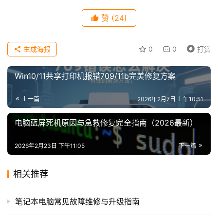
赞
(24)
装
机
生成海报
0
0
打赏
工
具
Win10/11共享打印机报错709/11b完美修复方案
教
上一篇
2026年2月7日 上午10:51
程
电脑蓝屏死机原因与急救修复完全指南（2026最新）
学
院
2026年2月23日 下午11:05
下一篇
相关推荐
笔记本电脑常见故障维修与升级指南