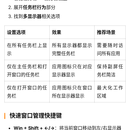
展开
任务栏行为
部分
跨
找到
多显示器
相关选项
境
登录
注册
电
设置选项
效果
推荐场景
商
系
在所有任务栏上显
所有显示器都显示
需要随时访
统
示
完整任务栏
问所有应用
仅在主任务栏和打
应用图标只在对应
保持副屏任
装
开窗口的任务栏
显示器显示
务栏简洁
机
工
仅在打开窗口的任
应用图标只在窗口
最大化工作
具
务栏
所在显示器显示
区域
教
快速窗口管理快捷键
程
学
Win + Shift + ←/→
：将当前窗口移动到左/右显示器