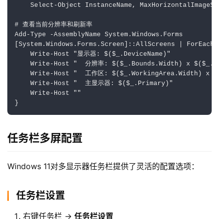
    Select-Object InstanceName, MaxHorizontalImageSi
# 查看当前分辨率和刷新率

Add-Type -AssemblyName System.Windows.Forms

[System.Windows.Forms.Screen]::AllScreens | ForEach-O
    Write-Host "显示器: $($_.DeviceName)"

首
    Write-Host "  分辨率: $($_.Bounds.Width) x $($_.Bo
页
    Write-Host "  工作区: $($_.WorkingArea.Width) x $(
    Write-Host "  主显示器: $($_.Primary)"

    Write-Host ""

}
橙
子
胶
任务栏多屏配置
囊
Windows 11对多显示器任务栏提供了灵活的配置选项：
纯
净
任务栏设置
系
右键任务栏 →
任务栏设置
统