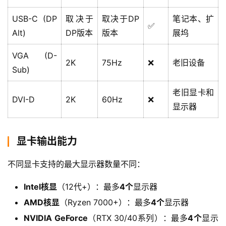
USB-C (DP
取决于
取决于DP
笔记本、扩
✅
Alt)
DP版本
版本
展坞
VGA (D-
2K
75Hz
❌
老旧设备
Sub)
老旧显卡和
DVI-D
2K
60Hz
❌
显示器
显卡输出能力
不同显卡支持的最大显示器数量不同：
Intel核显
（12代+）：最多
4个
显示器
AMD核显
（Ryzen 7000+）：最多
4个
显示器
NVIDIA GeForce
（RTX 30/40系列）：最多
4个
显示