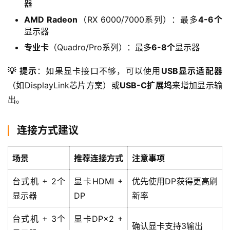
器
AMD Radeon
（RX 6000/7000系列）：最多
4-6个
显示器
专业卡
（Quadro/Pro系列）：最多
6-8个
显示器
💡 提示
：如果显卡接口不够，可以使用
USB显示适配器
（如DisplayLink芯片方案）或
USB-C扩展坞
来增加显示输
出。
连接方式建议
场景
推荐连接方式
注意事项
台式机 + 2个
显卡HDMI +
优先使用DP获得更高刷
显示器
DP
新率
台式机 + 3个
显卡DP×2 +
确认显卡支持3输出