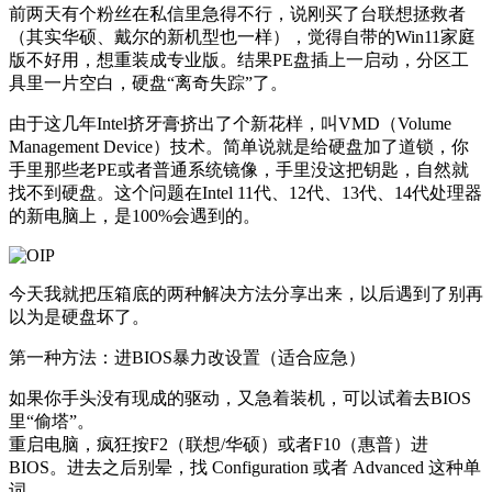
前两天有个粉丝在私信里急得不行，说刚买了台联想拯救者
（其实华硕、戴尔的新机型也一样），觉得自带的Win11家庭
版不好用，想重装成专业版。结果PE盘插上一启动，分区工
具里一片空白，硬盘“离奇失踪”了。
由于这几年Intel挤牙膏挤出了个新花样，叫VMD（Volume
Management Device）技术。简单说就是给硬盘加了道锁，你
手里那些老PE或者普通系统镜像，手里没这把钥匙，自然就
找不到硬盘。这个问题在Intel 11代、12代、13代、14代处理器
的新电脑上，是100%会遇到的。
今天我就把压箱底的两种解决方法分享出来，以后遇到了别再
以为是硬盘坏了。
第一种方法：进BIOS暴力改设置（适合应急）
如果你手头没有现成的驱动，又急着装机，可以试着去BIOS
里“偷塔”。
重启电脑，疯狂按F2（联想/华硕）或者F10（惠普）进
BIOS。进去之后别晕，找 Configuration 或者 Advanced 这种单
词。