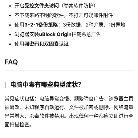
开启
受控文件夹访问
（勒索软件防护）
不下载来路不明的软件，不打开可疑邮件附件
使用
3-2-1备份策略
：3份数据、2种介质、1份异地
浏览器安装
uBlock Origin
拦截恶意广告
使用
强密码
和
双因素认证
FAQ
电脑中毒有哪些典型症状？
常见症状包括：电脑异常变慢、频繁弹窗广告、浏览器主页
被篡改、未知程序自动运行、文件被加密或删除、网络流量
异常增大、杀毒软件被禁用。出现
任何一种
都应立即进行全
面扫描检查。