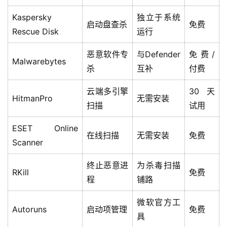
统
Kaspersky
独立于系统
启动盘查杀
免费
Rescue Disk
运行
跨
境
登录
注册
恶意软件专
与Defender
免费/
电
Malwarebytes
杀
互补
付费
商
系
云端多引擎
30天
统
HitmanPro
无需安装
扫描
试用
ESET Online
装
在线扫描
无需安装
免费
Scanner
机
工
终止恶意进
为杀毒扫描
具
RKill
免费
程
铺路
教
微软官方工
Autoruns
启动项管理
免费
程
具
学