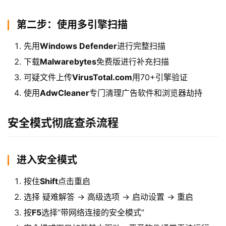
第二步：使用多引擎扫描
先用
Windows Defender
进行完整扫描
下载
Malwarebytes
免费版进行补充扫描
可疑文件上传
VirusTotal.com
用70+引擎验证
使用
AdwCleaner
专门清理广告软件和浏览器劫持
安全模式彻底查杀流程
进入安全模式
按住
Shift
点击重启
选择 疑难解答 → 高级选项 → 启动设置 → 重启
按
F5
选择”带网络连接的安全模式”