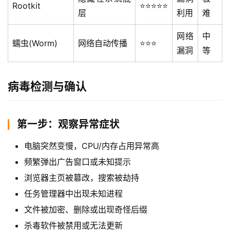
Rootkit
⭐⭐⭐⭐⭐
层
利用
难
网络
中
蠕虫(Worm)
网络自动传播
⭐⭐⭐
漏洞
等
病毒检测与确认
第一步：观察异常症状
电脑突然变慢，CPU/内存占用异常高
频繁弹出广告窗口或未知提示
浏览器主页被篡改，搜索被劫持
任务管理器中出现未知进程
文件被加密、删除或出现奇怪后缀
杀毒软件被禁用或无法更新