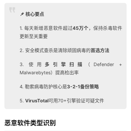
📌 核心要点
1. 每天新增恶意软件超过
45万个
，保持杀毒软件
更新至关重要
2. 安全模式查杀是清除顽固病毒的
首选方法
3. 使用
多引擎扫描
（Defender +
Malwarebytes）提高检出率
4. 勒索病毒防护核心是
3-2-1备份策略
5.
VirusTotal
可用70+引擎验证可疑文件
恶意软件类型识别