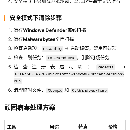
安全模式下只加载基本驱动，恶意软件通常无法运行
安全模式下清除步骤
运行
Windows Defender离线扫描
首
运行
Malwarebytes
全面扫描
页
检查启动项：
→ 启动标签，禁用可疑项
msconfig
检查计划任务：
，删除可疑任务
taskschd.msc
检查注册表启动项：
→
regedit
橙
HKLM\SOFTWARE\Microsoft\Windows\CurrentVersion\
子
Run
胶
囊
清理临时文件：
和
%temp%
C:\Windows\Temp
顽固病毒处理方案
纯
净
系
工具
用途
特点
价格