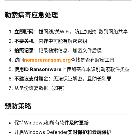
院
勒索病毒应急处理
立即断网
：拔网线/关WiFi，防止加密扩散到网络共享
不要关机
：内存中可能有解密密钥
拍照记录
：记录勒索信息、加密文件后缀
访问
nomoreransom.org
查找是否有解密工具
使用
ID Ransomware
上传加密样本识别勒索软件类型
不建议支付赎金
：无法保证解密，且助长犯罪
从备份恢复数据（如有）
预防策略
保持Windows和所有软件
及时更新
开启Windows Defender
实时保护
和
云端保护