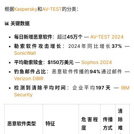
根据
Kaspersky
和
AV-TEST
的分类：
📊 关键数据
每日新增恶意软件
：超过
45万个
—
AV-TEST 2024
勒索软件攻击增长
：2024年同比增长
37%
—
SonicWall
平均勒索赎金
：
$150万美元
—
Sophos 2024
钓鱼邮件占比
：恶意软件传播的
94%
通过邮件 —
Verizon DBIR
检测到清除平均时间
：企业平均
197天
—
IBM
Security
清
危害程
传播
除
恶意软件类型
特征
度
方式
难