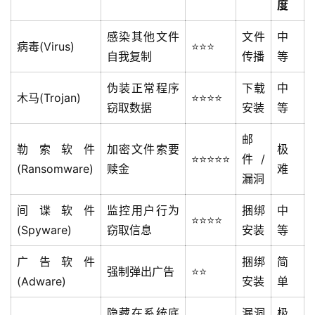
度
感染其他文件
文件
中
病毒(Virus)
⭐⭐⭐
自我复制
传播
等
伪装正常程序
下载
中
木马(Trojan)
⭐⭐⭐⭐
窃取数据
安装
等
邮
勒索软件
加密文件索要
极
⭐⭐⭐⭐⭐
件/
(Ransomware)
赎金
难
漏洞
间谍软件
监控用户行为
捆绑
中
⭐⭐⭐⭐
(Spyware)
窃取信息
安装
等
广告软件
捆绑
简
强制弹出广告
⭐⭐
(Adware)
安装
单
隐藏在系统底
漏洞
极