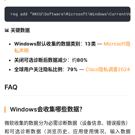
reg add "HKCU\Software\Microsoft\Windows\CurrentVer
跨
境
登录
注册
📊 关键数据
电
商
Windows默认收集的数据类别
：
13类
—
Microsoft隐
系
私声明
统
关闭可选诊断后数据减少
：约
80%
全球用户关注隐私比例
：
79%
—
Cisco隐私调查2024
装
机
FAQ
工
具
Windows会收集哪些数据？
教
程
微软收集的数据分为必需诊断数据（设备信息、错误报告）
学
和可选诊断数据（浏览历史、应用使用情况、输入数据