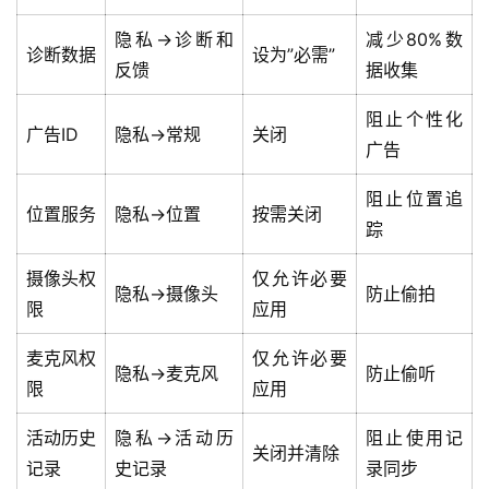
隐私→诊断和
减少80%数
诊断数据
设为”必需”
反馈
据收集
阻止个性化
广告ID
隐私→常规
关闭
广告
阻止位置追
位置服务
隐私→位置
按需关闭
踪
摄像头权
仅允许必要
隐私→摄像头
防止偷拍
限
应用
麦克风权
仅允许必要
隐私→麦克风
防止偷听
限
应用
活动历史
隐私→活动历
阻止使用记
关闭并清除
记录
史记录
录同步