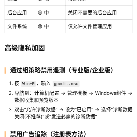
后台应用
🟡 中
关闭不需要的后台应用
文件系统
🟡 中
仅允许文件管理应用
首
页
高级隐私加固
橙
通过组策略禁用遥测（专业版/企业版）
子
胶
按
，输入
Win+R
gpedit.msc
囊
导航到：计算机配置 → 管理模板 → Windows组件 →
数据收集和预览版本
双击”允许诊断数据” → 设为”已启用” → 选择”诊断数据
纯
关闭(不推荐)”或”发送必需的诊断数据”
净
系
禁用广告追踪（注册表方法）
统