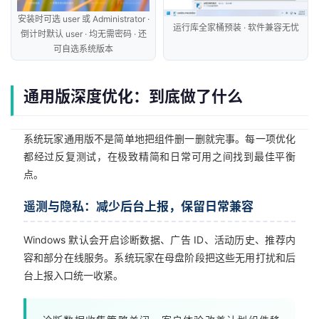
安装时可选 user 或 Administrator ·
运行库全家桶预装 · 软件兼容无忧
倒计时默认 user · 均无需密码 · 还
首
可自选系统版本
页
通用版深度优化：到底做了什么
橙
子
系统玩家通用版不是简单地把组件删一删就完事。每一项优化
胶
都经过反复测试，在极致精简和日常可用之间找到最佳平衡
囊
点。
遥测与隐私：减少后台上报，保留日常兼容
纯
净
Windows 默认会开启诊断数据、广告 ID、活动历史、推荐内
系
容和部分在线服务。系统玩家在母盘阶段把这些无用打扰和后
统
台上报入口统一收紧。
跨