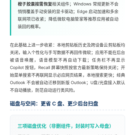
橙子胶囊按需恢复
相关组件；Windows 常规更新不会
悄悄覆盖手动安装的显卡驱动；Edge 启动加速和多余
联网项已收紧；降低微软电脑管家等推荐应用被自动
装回的概率。
在此基础上进一步收紧：本地剪贴板历史及跨设备云剪贴板均
关闭，输入个性化与手写数据不再回传微软；应用不能在后台
被语音唤醒，语音模型不再自动下载；任务栏不再显示
Copilot 按钮，Recall 屏幕快照按官方最新策略保持关闭；开
始菜单搜索不再联网显示必应网页结果，本地搜索更快；经典
Outlook 不会被自动迁移到新版 Outlook；U盘/光盘接入默认
不自动播放，防范自动运行类风险。
磁盘与空间：更省 C 盘、更少后台扫盘
三项磁盘优化（非删组件，封装时写入母盘）