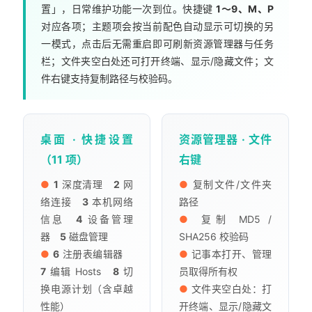
置」，日常维护功能一次到位。快捷键
1～9、M、P
对应各项；主题项会按当前配色自动显示可切换的另
一模式，点击后无需重启即可刷新资源管理器与任务
栏；文件夹空白处还可打开终端、显示/隐藏文件；文
件右键支持复制路径与校验码。
桌面 · 快捷设置
资源管理器 · 文件
（11 项）
右键
●
1
深度清理
2
网
●
复制文件/文件夹
络连接
3
本机网络
路径
信息
4
设备管理
●
复制 MD5 /
器
5
磁盘管理
SHA256 校验码
●
6
注册表编辑器
●
记事本打开、管理
7
编辑 Hosts
8
切
员取得所有权
换电源计划（含卓越
●
文件夹空白处：打
性能）
开终端、显示/隐藏文