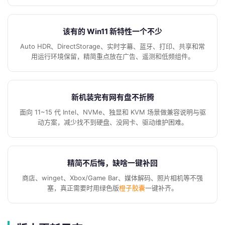
该有的 Win11 新特性一个不少
Auto HDR、DirectStorage、实时字幕、蓝牙、打印、共享和常
用运行环境保留，精简重点放在广告、遥测和低频组件。
新机装完有网有盘不折腾
面向 11~15 代 Intel、NVMe、独显和 KVM 场景做兼容说明与驱
动方案，减少找不到硬盘、没网卡、驱动维护困难。
精简不后悔，缺啥一键补回
商店、winget、Xbox/Game Bar、媒体解码、照片相机等不强
塞，真正需要时用绿色版
橙子胶囊
一键补齐。