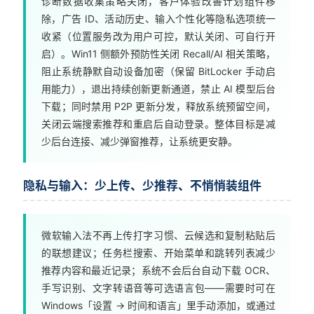
诊断数据收集策略关闭，客户体验改善计划组件移
境
登录
注册
除，广告 ID、活动历史、输入个性化等隐私选项统一
电
收紧（位置服务改为用户可控，默认关闭、可自行开
商
启）。Win11 侧额外预防性关闭 Recall/AI 相关策略，
系
阻止系统静默自动设备加密（保留 BitLocker 手动启
统
用能力），退出持续创新更新通道，禁止 AI 模型后台
下载；同时禁用 P2P 更新分发，释放系统预留空间，
关闭云端搜索推荐和重启后自动登录。整体目标是减
装
少后台连接、减少弹窗推荐，让系统更安静。
机
工
具
隐私与输入：少上传、少推荐、不悄悄装组件
教
微软输入法不再上传打字习惯、云候选和复制粘贴后
程
的联想建议；任务栏搜索、开始菜单和跳转列表减少
学
推荐内容和最近记录；系统不会后台自动下载 OCR、
院
手写识别、文字转语音等可选语言包——需要时可在
Windows「设置 → 时间和语言」里手动添加，或通过