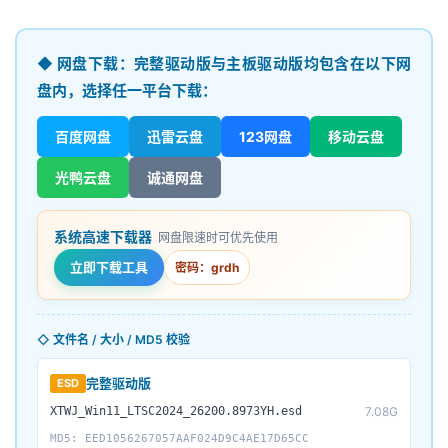
◆ 网盘下载：完整驱动版与主板驱动版均包含在以下网
盘内，选择任一平台下载：
百度网盘
迅雷云盘
123网盘
移动云盘
光鸭云盘
诚通网盘
系统高速下载器
网盘限速时可优先使用
立即下载工具
密码：grdh
◇ 文件名 / 大小 / MD5 校验
完整驱动版
ESD
XTWJ_Win11_LTSC2024_26200.8973YH.esd
7.08G
MD5: EED1056267057AAF024D9C4AE17D65CC