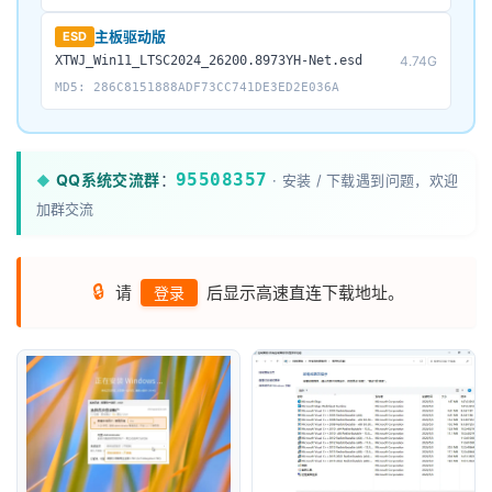
主板驱动版
ESD
XTWJ_Win11_LTSC2024_26200.8973YH-Net.esd
4.74G
MD5: 286C8151888ADF73CC741DE3ED2E036A
95508357
QQ系统交流群
：
· 安装 / 下载遇到问题，欢迎
◆
加群交流
🔒
请
后显示高速直连下载地址。
登录