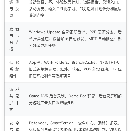
遥测
诊断数据、客户体验改善计划、错误报告、反馈入口、
与反
活动历史、输入个性化学习、部分遥测计划任务和底层
馈
遥测连接
更新
Windows Update 自动更新受控、P2P 更新分发、后
与后
台推荐通道、设备加密自动触发、MRT 自动推送和部
台连
分残留更新任务
接
低频
App-V、Work Folders、BranchCache、NFS/TFTP、
系统
旧式调制解调器、红外、软驱、POS 外设驱动、32 位
组件
旧管理控制台等低频项目
游戏
与录
Game DVR 后台录制、Game Bar 弹窗、后台录屏和部
屏干
分游戏广告入口做降噪处理
扰
安全
Defender、SmartScreen、安全中心、远程注册表、
与防
远程访问自动拨号等按通用版策略精简或压制，VBS 保