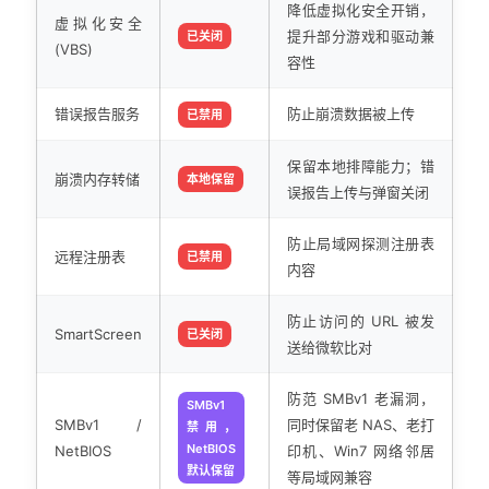
降低虚拟化安全开销，
虚拟化安全
提升部分游戏和驱动兼
已关闭
(VBS)
容性
错误报告服务
防止崩溃数据被上传
已禁用
保留本地排障能力；错
崩溃内存转储
本地保留
误报告上传与弹窗关闭
防止局域网探测注册表
远程注册表
已禁用
内容
防止访问的 URL 被发
SmartScreen
已关闭
送给微软比对
防范 SMBv1 老漏洞，
SMBv1
SMBv1 /
同时保留老 NAS、老打
禁用，
NetBIOS
NetBIOS
印机、Win7 网络邻居
默认保留
等局域网兼容