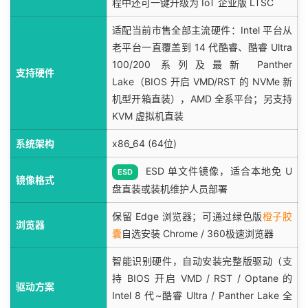
程中还可一键升级为 IoT 企业版 LTSC
适配当前市售全部主流硬件：Intel 平台从
老平台一直覆盖到 14 代酷睿、酷睿 Ultra
100/200 系列及最新 Panther
支持硬件
Lake（BIOS 开启 VMD/RST 的 NVMe 新
机型开箱直装），AMD 全系平台；另支持
KVM 虚拟机直装
系统架构
x86_64 (64位)
ESD 单文件镜像，适合本地免 U
ESD
镜像格式
盘直装或装机维护人员部署
保留 Edge 浏览器；可通过绿色版
橙子胶
浏览器
囊
自选安装 Chrome / 360极速浏览器
智能识别硬件，自动安装完整版驱动（支
持 BIOS 开启 VMD / RST / Optane 的
驱动方案
Intel 8 代~酷睿 Ultra / Panther Lake 全