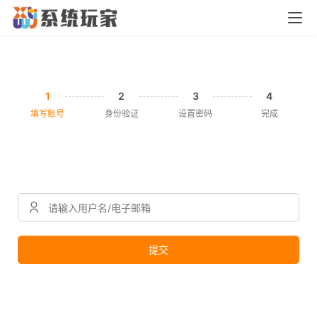
首
页
1
2
3
4
橙
填写账号
身份验证
设置密码
完成
子
胶
囊
纯
净
提交
系
统
跨