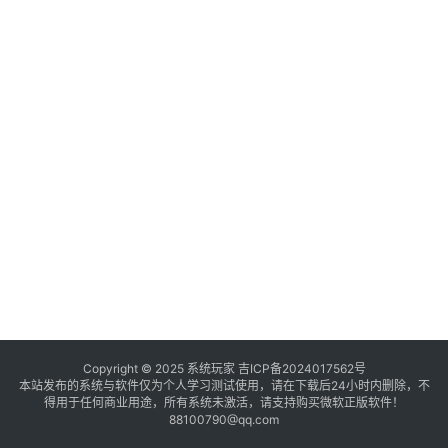
境
登录
注册
电
商
系
统
装
机
工
具
教
程
学
Copyright © 2025 系统玩家
吉ICP备2024017562号
本站发布的系统与软件仅为个人学习测试使用，请在下载后24小时内删除，不
院
得用于任何商业用途，所有系统未激活，请支持购买微软正版软件！
88100790@qq.com