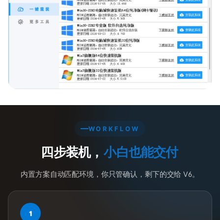
首页
橙
子
胶
囊
WORKFLOW
纯
四步装机，
小白也能交付
净
系
内置方案自动匹配环境，你只管确认，剩下的交给 V6。
统
跨
1