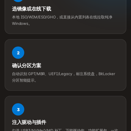
境
登录
注册
电
选镜像或在线下载
商
本地 ISO/WIM/ESD/GHO，或直接从内置列表在线拉取纯净
系
Windows。
统
装
2
机
确认分区方案
工
具
自动识别 GPT/MBR、UEFI/Legacy，标注系统盘，BitLocker
分区智能提示。
教
程
学
3
院
注入驱动与插件
勾选 USB3/NVMe/VMD 补丁、万能驱动包、功能扩展包，一次