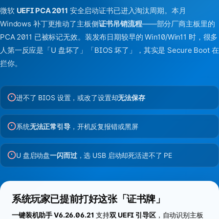
微软
UEFI PCA 2011
安全启动证书已进入淘汰周期。本月
Windows 补丁更推动了主板侧
证书吊销流程
——部分厂商主板里的
PCA 2011 已被标记无效。装发布日期较早的 Win10/Win11 时，很多
人第一反应是「U 盘坏了」「BIOS 坏了」，其实是 Secure Boot 在
拦你。
进不了 BIOS 设置，或改了设置却
无法保存
系统
无法正常引导
，开机反复报错或黑屏
U 盘启动盘
一闪而过
，选 USB 启动却死活进不了 PE
系统玩家已提前打好这张「证书牌」
一键装机助手 V6.26.06.21
支持
双 UEFI 引导区
，自动识别主板