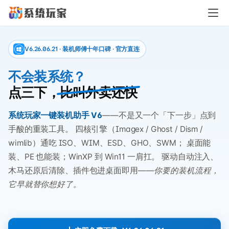
V6.26.06.21 · 装机师傅十年口碑 · 官方直连
不会装系统？
点三下，
比叫外卖还快
系统玩家一键装机助手 V6
——不是又一个「下一步」点到
手酸的重装工具。 四核引擎（Imagex / Ghost / Dism /
wimlib）通吃 ISO、WIM、ESD、GHO、SWM； 桌面能
装、PE 也能装；WinXP 到 Win11 一肩扛。 驱动自动注入、
木马还原后清除、插件包进桌面即用——
你要的装机流程，
它早就替你想好了。