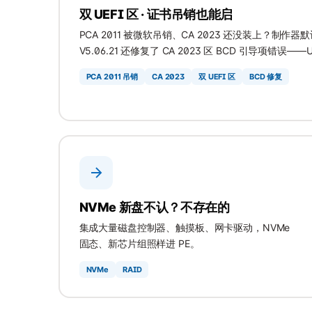
双 UEFI 区 · 证书吊销也能启
PCA 2011 被微软吊销、CA 2023 还没装上？制作器默
V5.06.21 还修复了 CA 2023 区 BCD 引导项错
PCA 2011 吊销
CA 2023
双 UEFI 区
BCD 修复
NVMe 新盘不认？不存在的
集成大量磁盘控制器、触摸板、网卡驱动，NVMe
固态、新芯片组照样进 PE。
NVMe
RAID