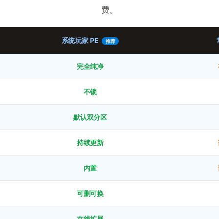
费。
系统玩家 PE
完全纯净
不锁
默认双分区
持续更新
内置
可删可换
在线扩展