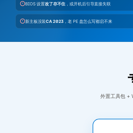
BIOS 设置
改了存不住
，或开机后引导直接失联
新主板没装
CA 2023
，老 PE 盘怎么写都启不来
外置工具包 + W