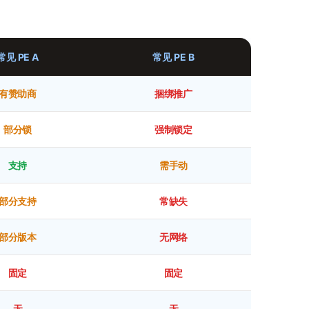
常见 PE A
常见 PE B
有赞助商
捆绑推广
部分锁
强制锁定
支持
需手动
部分支持
常缺失
部分版本
无网络
固定
固定
无
无