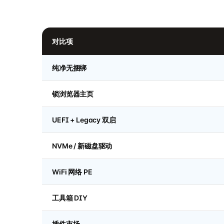
对比项
纯净无捆绑
锁浏览器主页
UEFI + Legacy 双启
NVMe / 新磁盘驱动
WiFi 网络 PE
工具箱 DIY
插件市场