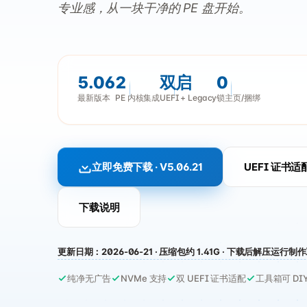
专业感，从一块干净的 PE 盘开始。
5.06
2
双启
0
最新版本
PE 内核集成
UEFI + Legacy
锁主页/捆绑
立即免费下载 · V5.06.21
UEFI 证书适
下载说明
更新日期：2026-06-21 · 压缩包约 1.41G · 下载后解压运行制
纯净无广告
NVMe 支持
双 UEFI 证书适配
工具箱可 DI