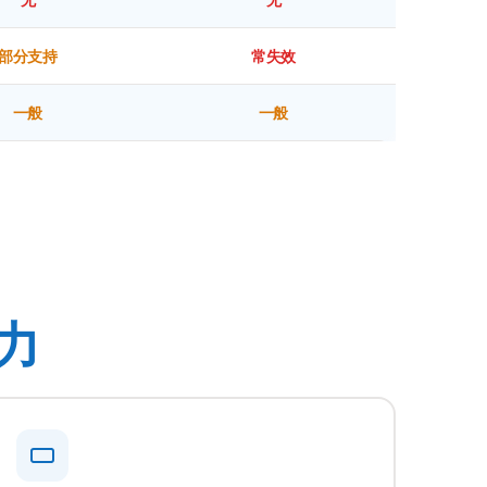
部分支持
常失效
一般
一般
力