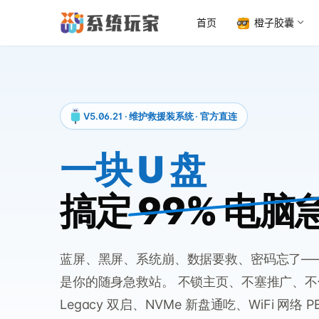
首页
橙子胶囊
V5.06.21 · 维护救援装系统 · 官方直连
一块 U 盘
搞定
99% 电脑
蓝屏、黑屏、系统崩、数据要救、密码忘了—
是你的随身急救站。 不锁主页、不塞推广、不偷偷
Legacy 双启、NVMe 新盘通吃、WiFi 网络