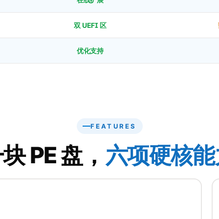
双 UEFI 区
优化支持
FEATURES
块 PE 盘，
六项硬核能