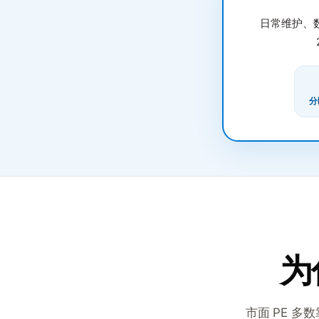
日常维护、数据
分
为
市面 PE 