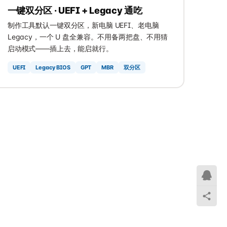
一键双分区 · UEFI + Legacy 通吃
制作工具默认一键双分区，新电脑 UEFI、老电脑
Legacy，一个 U 盘全兼容。不用备两把盘、不用猜
启动模式——插上去，能启就行。
UEFI
Legacy BIOS
GPT
MBR
双分区