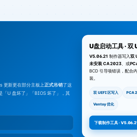
U盘启动工具 · 双 
V5.06.21
制作器写入
双 
未安装 CA 2023
、或
PC
BCD 引导项错误，配合
装。
ws 更新更在部分主板上
正式吊销
了这
应是「U 盘坏了」「BIOS 坏了」，其
双 UEFI 区写入
PCA 
Ventoy 优化
下载制作工具 · V5.06.2