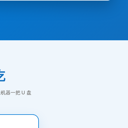
吃
与老机器一把 U 盘