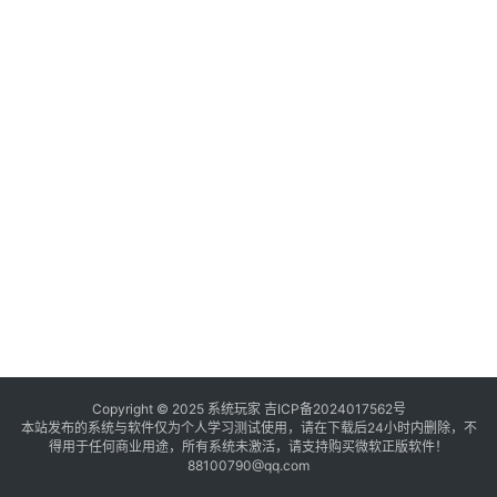
境
登录
注册
电
商
系
统
装
机
工
具
教
程
学
Copyright © 2025 系统玩家
吉ICP备2024017562号
本站发布的系统与软件仅为个人学习测试使用，请在下载后24小时内删除，不
院
得用于任何商业用途，所有系统未激活，请支持购买微软正版软件！
88100790@qq.com