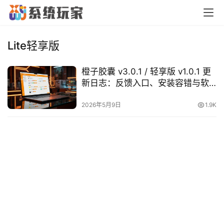
首
页
Lite轻享版
橙子胶囊 v3.0.1 / 轻享版 v1.0.1 更
橙
新日志：反馈入口、安装容错与软
子
件库同步优化
胶
2026年5月9日
1.9K
囊
纯
净
系
统
跨