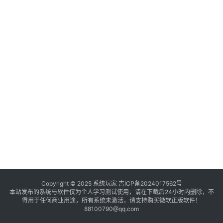
境
登录
注册
电
商
系
统
装
机
工
具
教
程
学
Copyright © 2025 系统玩家
吉ICP备2024017562号
本站发布的系统与软件仅为个人学习测试使用，请在下载后24小时内删除，不
院
得用于任何商业用途，所有系统未激活，请支持购买微软正版软件！
88100790@qq.com