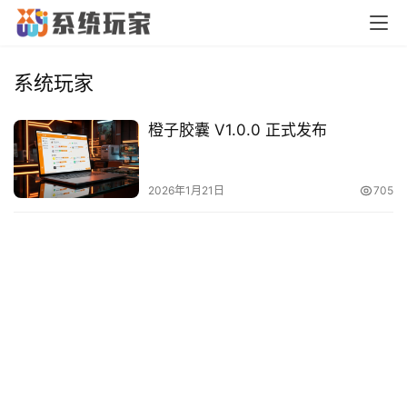
首
页
系统玩家
橙子胶囊 V1.0.0 正式发布
橙
子
胶
2026年1月21日
705
囊
纯
净
系
统
跨