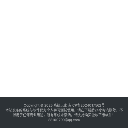
境
登录
注册
电
商
系
统
装
机
工
具
教
程
学
Copyright © 2025 系统玩家
吉ICP备2024017562号
本站发布的系统与软件仅为个人学习测试使用，请在下载后24小时内删除，不
院
得用于任何商业用途，所有系统未激活，请支持购买微软正版软件！
88100790@qq.com