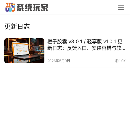
首
页
更新日志
橙子胶囊 v3.0.1 / 轻享版 v1.0.1 更
橙
新日志：反馈入口、安装容错与软
子
件库同步优化
胶
2026年5月9日
1.9K
囊
纯
净
系
统
跨